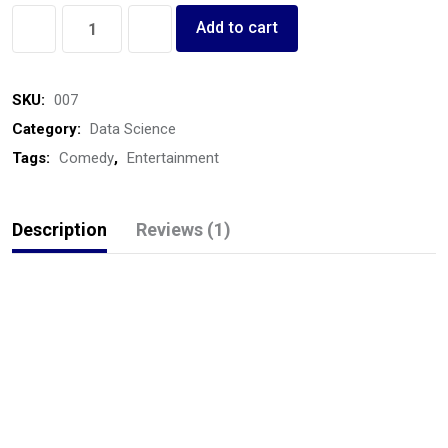
October
Add to cart
Us!
quantity
SKU:
007
Category:
Data Science
Tags:
Comedy
,
Entertainment
Description
Reviews (1)
Dorem ipsum dolor sit amet, consetetur sadipscing elitr, sed
diam nonumy eirmod tempor invidunt ut labore et dolore
magna aliquyam erat, sed diam voluptua. At vero eos et
accusam et justo duo dolores et ea rebum. Stet clita kasd
gubergren, no sea takimata sanctus est Lorem ipsum dolor
sit amet Lorem ipsum dolor sit amet, consetetur sadipscing